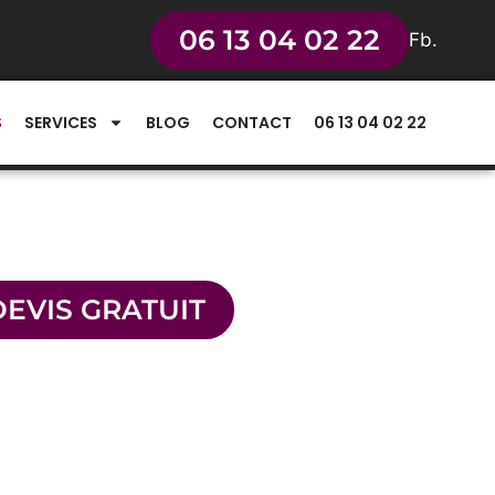
06 13 04 02 22
Fb.
S
SERVICES
BLOG
CONTACT
06 13 04 02 22
épannage de serrure 7 jours sur 7
DEVIS GRATUIT