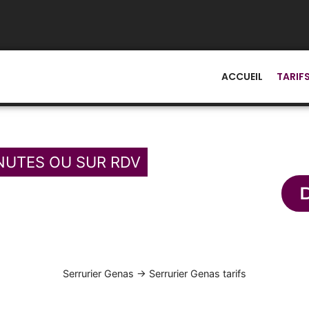
ACCUEIL
TARIF
NUTES OU SUR RDV
Service de d
10 10
Serrurier Genas
→
Serrurier Genas tarifs